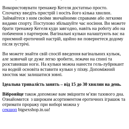
Використовувати тренажер Кегеля достатньо просто.
Спочатку введіть пристрій і носіть його кілька хвилин.
Займайтеся з ним своїми звичайними справами або легкими
видами спорту. Поступово збільшуйте час носіння. Ви можете
брати тренажер Кегеля куди завгодно, навіть на роботу або на
побачення з партнером. Вагінальні кульки налаштують вас на
приємний еротичний настрій, щойно ви повернетеся додому
після зустрічі.
Ви можете знайти свій спосіб введення вагінальних кульок,
але зазвичай це дуже легко зробити, лежачи на спині та
розставивши ноги. На кульки можна нанести гель-лубрикант
на водній основіта вставити кульки у піхву. Допоміжний
хвостик має залишатися зовні.
Ідеальна тривалість занять – від 15 до 30 хвилин на день.
Віброяйце
також допоможе вам зміцнити м’язи тазового дна.
Ознайомится з широким асортиментом еротичних іграшок та
отримати проражу при виборі можна у
секшоп
bigsexshop.in.ua!