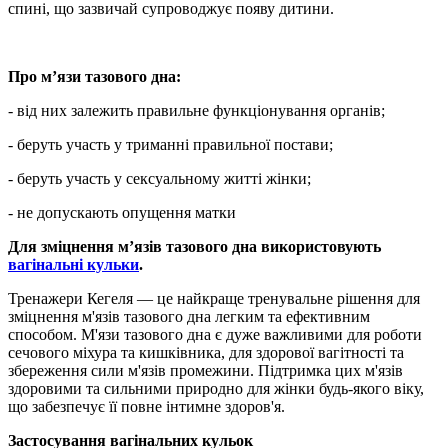
спині, що зазвичай супроводжує появу дитини.
Про м’язи тазового дна:
- від них залежить правильне функціонування органів;
- беруть участь у триманні правильної постави;
- беруть участь у сексуальному житті жінки;
- не допускають опущення матки
Для зміцнення м’язів тазового дна використовують
вагінальні кульки
.
Тренажери Кегеля — це найкраще тренувальне рішення для
зміцнення м'язів тазового дна легким та ефективним
способом. М'язи тазового дна є дуже важливими для роботи
сечового міхура та кишківника, для здорової вагітності та
збереження сили м'язів промежини. Підтримка цих м'язів
здоровими та сильними природно для жінки будь-якого віку,
що забезпечує її повне інтимне здоров'я.
Застосування вагінальних кульок