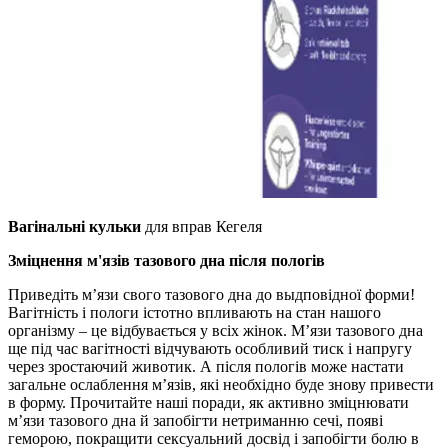
Вагінальні кульки
для вправ Кегеля
Зміцнення м'язів тазового дна після пологів
Приведіть м’язи свого тазового дна до выдповідної форми!
Вагітність і пологи істотно впливають на стан нашого
організму – це відбувається у всіх жінок. М’язи тазового дна
ще під час вагітності відчувають особливий тиск і напругу
через зростаючий животик. А після пологів може настати
загальне ослаблення м’язів, які необхідно буде знову привести
в форму. Прочитайте наші поради, як активно зміцнювати
м’язи тазового дна й запобігти нетриманню сечі, появі
геморою, покращити сексуальний досвід і запобігти болю в