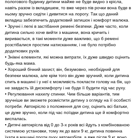
пологового будинку дитини майже не буде видно з крісла,
навіть разом із вкладишем, то вже через пів рочки вона буде в
ньому зручно сидіти і дивитися на лорогу. Так що даний
вкладиш забезпечить додатковий затишок і комфорт малюка.
• Зручні і легкі в застібання ремені безпеки. Дуже часто, коли
дитина сильно хоче вийти з машини, вона кричить і
виривається, в такі моменти дуже важливо, що б ремені
розстібалися простим натисканням, і не було потрібно
додаткових рухів.
• Знімні елементи, які можна випрати, їх дуже швидко оцінить
будь-яка мама.
• Хороший бічний захист, він, безумовно, необхідний для
безпеки малюка, але крім того він дуже зручний, коли дитина
спить в машині і у неї є можливість покласти голову на бік, що
не завдасть їй дискомфорту і не буде її будити під час руху.
• Регулювання нахилу спинки. Чим більше варіантів, тим
зручніше ви зможете розмістити дитину з огляду на її особисті
потреби. Автокрісло з положення для сну, оцінить всі батьки,
це дуже зручно, коли під час поїздки дитина ще й комфортно
виспалась.
• Дитячі автокрісла від 0 до 3-х років всі йдуть з комбінованою
системою установки, тому як до ваги 9 кг, дитина повинна
їхати в машині проти руху автомобіля, а вже після 9 кг, воно