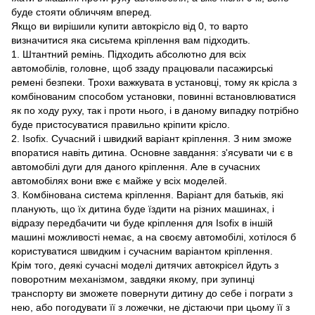
буде стояти обличчям вперед.
Якщо ви вирішили купити автокрісло від 0, то варто
визначитися яка сисьтема кріплення вам підходить.
1. Штантний ремінь. Підходить абсолютно для всіх
автомобілів, головне, щоб ззаду працювали пасажирські
ремені безпеки. Трохи важкувата в установці, тому як крісла з
комбінованим способом установки, повинні встановлюватися
як по ходу руху, так і проти нього, і в даному випадку потрібно
буде пристосуватися правильно кріпити крісло.
2. Isofix. Сучасний і швидкий варіант кріплення. З ним зможе
впоратися навіть дитина. Основне завдання: з'ясувати чи є в
автомобілі дуги для даного кріплення. Але в сучасних
автомобілях вони вже є майже у всіх моделей.
3. Комбінована система кріплення. Варіант для батьків, які
планують, що їх дитина буде їздити на різних машинах, і
відразу передбачити чи буде кріплення для Isofix в іншій
машині можливості немає, а на своєму автомобілі, хотілося б
користуватися швидким і сучасним варіантом кріплення.
Крім того, деякі сучасні моделі дитячих автокрісел йдуть з
поворотним механізмом, завдяки якому, при зупинці
транспорту ви зможете повернути дитину до себе і пограти з
нею, або погодувати її з ложечки, не дістаючи при цьому її з