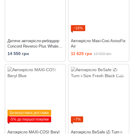
−16%
Дитяче автокрісло-ребордер
Автокрісло Maxi-Cosi AxissFix
Concord Reverso Plus Whale
Air
Blue 2021
14 550 грн
11 625 грн
13 920 грн
Безкоштовна доставка
-5% до першої покупки
−7%
Автокрісло MAXI-COSI Beryl
Автокрісло BeSafe iZi Turn i-