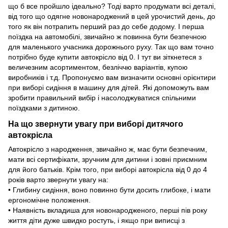
що б все пройшло ідеально? Тоді варто продумати всі деталі,
від того що одягне новонароджений в цей урочистий день, до
того як він потрапить перший раз до себе додому. І перша
поїздка на автомобілі, звичайно ж повинна бути безпечною
для маленького учасника дорожнього руху. Так що вам точно
потрібно буде купити автокрісло від 0. І тут ви зіткнетеся з
величезним асортиментом, безліччю варіантів, купою
виробників і т.д. Пропонуємо вам визначити основні орієнтири
при виборі сидіння в машину для дітей. Які допоможуть вам
зробити правильний вибір і насолоджуватися спільними
поїздками з дитиною.
На що звернути увагу при виборі дитячого
автокрісла
Автокрісло з народження, звичайно ж, має бути безпечним,
мати всі сертифікати, зручним для дитини і зовні приємним
для його батьків. Крім того, при виборі автокрісла від 0 до 4
років варто звернути увагу на:
• Глибину сидіння, воно повинно бути досить глибоке, і мати
ергономічне положення.
• Наявність вкладиша для новонародженого, перші пів року
життя діти дуже швидко ростуть, і якщо при виписці з