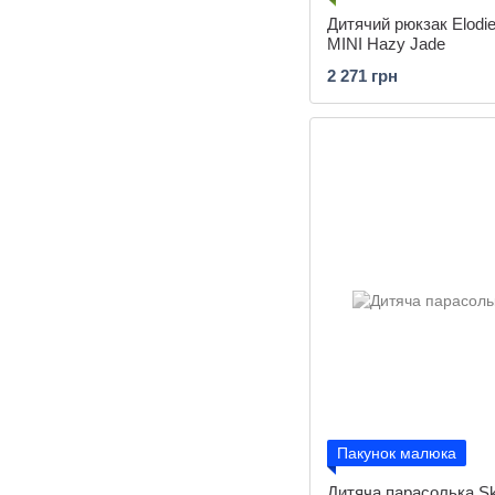
Дитячий рюкзак Elodie
MINI Hazy Jade
2 271 грн
Пакунок малюка
Дитяча парасолька Sk