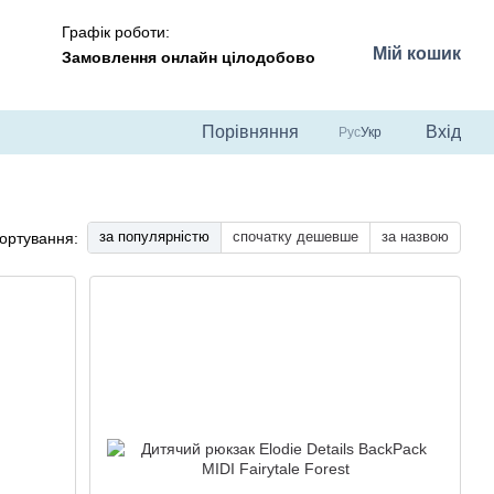
Графік роботи:
Мій кошик
Замовлення онлайн цілодобово
Порівняння
Вхід
Рус
Укр
за популярністю
спочатку дешевше
за назвою
ортування: