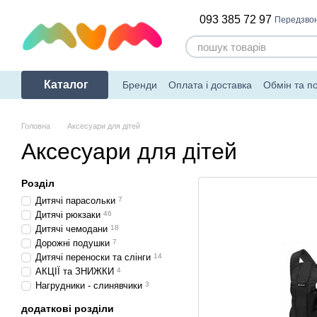
Перейти до основного контенту
093 385 72 97
Передзво
Каталог
Бренди
Оплата і доставка
Обмін та п
Головна
Аксесуари для дітей
Аксесуари для дітей
Розділ
Дитячі парасольки
7
Дитячі рюкзаки
46
Дитячі чемодани
18
Дорожні подушки
7
Дитячі переноски та слінги
14
АКЦІЇ та ЗНИЖКИ
4
Нагрудники - слинявчики
3
додаткові розділи