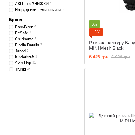
АКЦІЇ та ЗНИЖКИ
4
Нагрудники - слинявчики
3
Бренд
Хіт
BabyBjorn
9
−3%
BeSafe
2
Childhome
1
Рюкзак - кенгуру Baby
Elodie Details
7
MINI Mesh Black
Janod
5
6 425 грн
6 638 грн
Kinderkraft
3
Skip Hop
31
Trunki
34