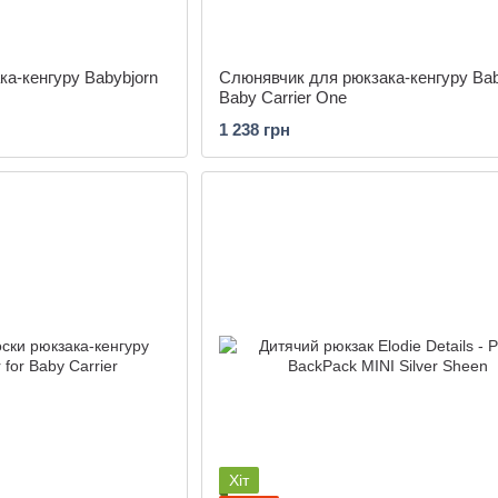
а-кенгуру Babybjorn
Слюнявчик для рюкзака-кенгуру Bab
Baby Carrier One
1 238 грн
Хіт