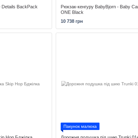
 Details BackPack
Рюкзак-кенгуру BabyBjorn - Baby Car
ONE Black
10 738 грн
Пакунок малюка
ip Hop Бджілка
Дорожня подушка під шию Trunki 014