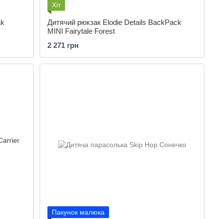
Хіт
ak
Дитячий рюкзак Elodie Details BackPack
MINI Fairytale Forest
2 271 грн
Пакунок малюка