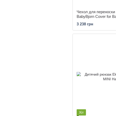
Чехол для переноски 
BabyBjorn Cover for Ba
3 238 грн
Хіт