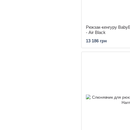
Рюкзак-кенгуру BabyB
- Air Black
13 186 грн