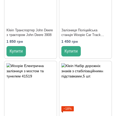
Klein Транспортер John Deere
Залізниця Поліцейська
з трактором John Deere 3908
станція Woopie Car Track
(30685)
1 850 грн
1 450 грн
Купити
Купити
−18%