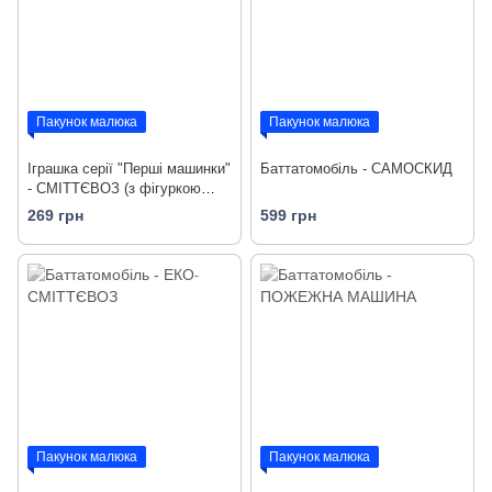
Пакунок малюка
Пакунок малюка
Іграшка серії "Першi машинки"
Баттатомобіль - САМОСКИД
- СМІТТЄВОЗ (з фігуркою
водія)
269 грн
599 грн
Пакунок малюка
Пакунок малюка