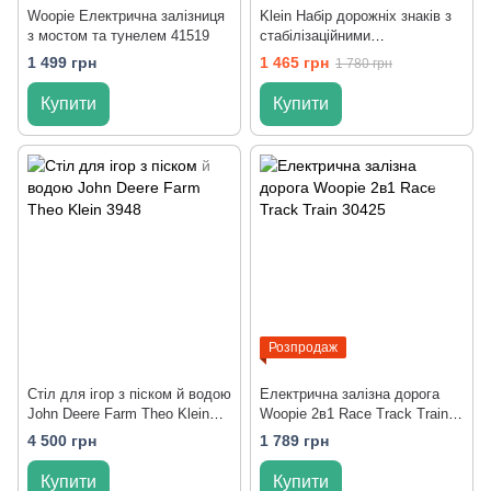
Woopie Електрична залізниця
Klein Набір дорожніх знаків з
з мостом та тунелем 41519
стабілізаційними
підставками,5 шт.
1 499 грн
1 465 грн
1 780 грн
Купити
Купити
Розпродаж
Стіл для ігор з піском й водою
Електрична залізна дорога
John Deere Farm Theo Klein
Woopie 2в1 Race Track Train
3948
30425
4 500 грн
1 789 грн
Купити
Купити