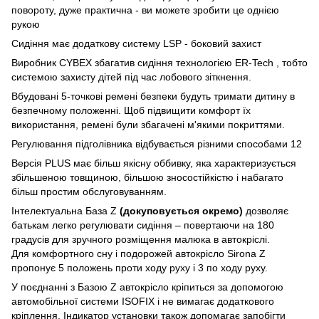
повороту, дуже практична - ви можете зробити це однією
рукою
Сидіння має додаткову систему LSP - боковий захист
Виробник CYBEX збагатив сидіння технологією ER-Tech , тобто
системою захисту дітей під час лобового зіткнення.
Вбудовані 5-точкові ремені безпеки будуть тримати дитину в
безпечному положенні. Щоб підвищити комфорт їх
використання, ремені були збагачені м'якими покриттями.
Регулювання підголівника відбувається різними способами 12
Версія PLUS має більш якісну оббивку, яка характеризується
збільшеною товщиною, більшою зносостійкістю і набагато
більш простим обслуговуванням.
Інтелектуальна База Z
(докуповується окремо)
дозволяє
батькам легко регулювати сидіння – повертаючи на 180
градусів для зручного розміщення малюка в автокріслі.
Для комфортного сну і подорожей автокрісло Sirona Z
пропонує 5 положень проти ходу руху і 3 по ходу руху.
У поєднанні з Базою Z автокрісло кріпиться за допомогою
автомобільної системи ІSOFІX і не вимагає додаткового
кріплення. Індикатор установки також допомагає запобігти