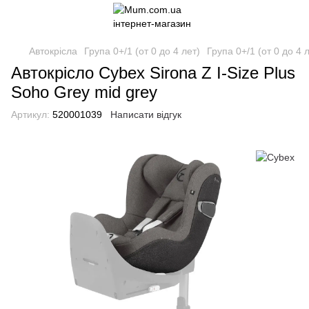
Автокрісла
Група 0+/1 (от 0 до 4 лет)
Група 0+/1 (от 0 до 4 
Автокрісло Cybex Sirona Z I-Size Plus
Soho Grey mid grey
Артикул:
520001039
Написати відгук