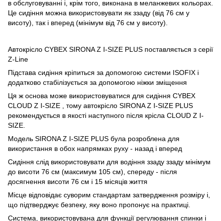
в обслуговуванні і, крім того, виконана в меланжевих кольорах.
Це сидіння можна використовувати як ззаду (від 76 см у
висоту), так і вперед (мінімум від 76 см у висоту).
Автокрісло CYBEX SIRONA Z I-SIZE PLUS поставляється з серії
Z-Line
Підстава сидіння кріпиться за допомогою системи ІSOFІX і
додатково стабілізується за допомогою ніжки зміщення
Ця ж основа може використовуватися для сидіння CYBEX
CLOUD Z I-SIZE , тому автокрісло SIRONA Z I-SIZE PLUS
рекомендується в якості наступного після крісла CLOUD Z I-
SIZE.
Модель SIRONA Z I-SIZE PLUS була розроблена для
використання в обох напрямках руху - назад і вперед
Сидіння слід використовувати для водіння ззаду ззаду мінімум
до висоти 76 см (максимум 105 см), спереду - після
досягнення висоти 76 см і 15 місяців життя
Місце відповідає суворим стандартам затвердження розміру i,
що підтверджує безпеку, яку воно пропонує на практиці.
Система, використовувана для функції регулювання спинки і