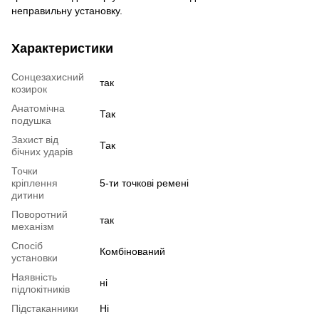
неправильну установку.
Характеристики
Сонцезахисний
так
козирок
Анатомічна
Так
подушка
Захист від
Так
бічних ударів
Точки
кріплення
5-ти точкові ремені
дитини
Поворотний
так
механізм
Спосіб
Комбінований
установки
Наявність
ні
підлокітників
Підстаканники
Ні