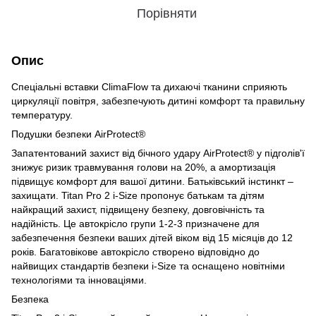
Порівняти
Опис
Спеціальні вставки ClimaFlow та дихаючі тканини сприяють
циркуляції повітря, забезпечують дитині комфорт та правильну
температуру.
Подушки безпеки AirProtect®
Запатентований захист від бічного удару AirProtect® у підголів'ї
знижує ризик травмування голови на 20%, а амортизація
підвищує комфорт для вашої дитини. Батьківський інстинкт –
захищати. Titan Pro 2 i-Size пропонує батькам та дітям
найкращий захист, підвищену безпеку, довговічність та
надійність. Це автокрісло групи 1-2-3 призначене для
забезпечення безпеки ваших дітей віком від 15 місяців до 12
років. Багатовікове автокрісло створено відповідно до
найвищих стандартів безпеки i-Size та оснащено новітніми
технологіями та інноваціями.
Безпека