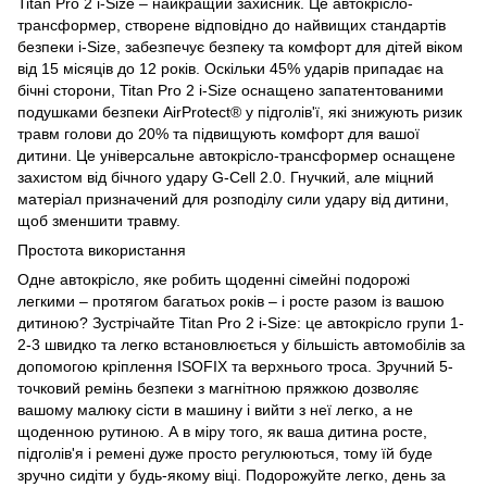
Titan Pro 2 i-Size – найкращий захисник. Це автокрісло-
трансформер, створене відповідно до найвищих стандартів
безпеки i-Size, забезпечує безпеку та комфорт для дітей віком
від 15 місяців до 12 років. Оскільки 45% ударів припадає на
бічні сторони, Titan Pro 2 i-Size оснащено запатентованими
подушками безпеки AirProtect® у підголів'ї, які знижують ризик
травм голови до 20% та підвищують комфорт для вашої
дитини. Це універсальне автокрісло-трансформер оснащене
захистом від бічного удару G-Cell 2.0. Гнучкий, але міцний
матеріал призначений для розподілу сили удару від дитини,
щоб зменшити травму.
Простота використання
Одне автокрісло, яке робить щоденні сімейні подорожі
легкими – протягом багатьох років – і росте разом із вашою
дитиною? Зустрічайте Titan Pro 2 i-Size: це автокрісло групи 1-
2-3 швидко та легко встановлюється у більшість автомобілів за
допомогою кріплення ISOFIX та верхнього троса. Зручний 5-
точковий ремінь безпеки з магнітною пряжкою дозволяє
вашому малюку сісти в машину і вийти з неї легко, а не
щоденною рутиною. А в міру того, як ваша дитина росте,
підголів'я і ремені дуже просто регулюються, тому їй буде
зручно сидіти у будь-якому віці. Подорожуйте легко, день за