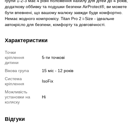
групи 1-2-3 має 4 різні положення нахилу для дітей до 4 років,
додаткову оббивку та подушки безпеки AirProtect®, ви можете
бути впевнені, що вашому малюку завжди буде комфортно.
Немає жодного компромісу. Titan Pro 2 i-Size - ідеальне
автокрісло для безпеки, комфорту та довговічності.
Характеристики
Точки
кріплення
5-ти точкові
дитини
Вікова група
15 міс - 12 років
Система
IsoFix
кріплення
Можливість
установки на
Ні
коляску
Відгуки