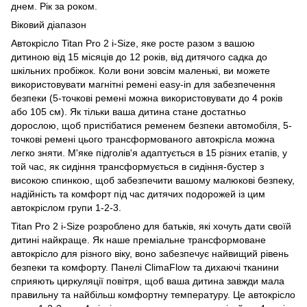
днем. Рік за роком.
Віковий діапазон
Автокрісло Titan Pro 2 i-Size, яке росте разом з вашою
дитиною від 15 місяців до 12 років, від дитячого садка до
шкільних пробіжок. Коли вони зовсім маленькі, ви можете
використовувати магнітні ремені easy-in для забезпечення
безпеки (5-точкові ремені можна використовувати до 4 років
або 105 см). Як тільки ваша дитина стане достатньо
дорослою, щоб пристібатися ременем безпеки автомобіля, 5-
точкові ремені цього трансформованого автокрісла можна
легко зняти. М'яке підголів'я адаптується в 15 різних етапів, у
той час, як сидіння трансформується в сидіння-бустер з
високою спинкою, щоб забезпечити вашому малюкові безпеку,
надійність та комфорт під час дитячих подорожей із цим
автокріслом групи 1-2-3.
Titan Pro 2 i-Size розроблено для батьків, які хочуть дати своїй
дитині найкраще. Як наше преміальне трансформоване
автокрісло для різного віку, воно забезпечує найвищий рівень
безпеки та комфорту. Панелі ClimaFlow та дихаючі тканини
сприяють циркуляції повітря, щоб ваша дитина завжди мала
правильну та найбільш комфортну температуру. Це автокрісло