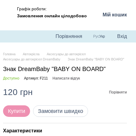
Графік роботи:
Мій кошик
Замовлення онлайн цілодобово
Порівняння
Вхід
Рус
Укр
Головна
Автокрісла
Аксесуары до автокрісел
Аксесуары до автокрісел DreamBaby
Знак DreamBaby "BABY ON BOARD"
Знак DreamBaby "BABY ON BOARD"
Доступно
Артикул: F211
Написати відгук
120 грн
Порівняти
Купити
Замовити швидко
Характеристики