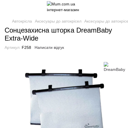
Автокрісла
Аксесуары до автокрісел
Аксесуары до автокрі
Сонцезахисна шторка DreamBaby
Extra-Wide
Артикул:
F258
Написати відгук