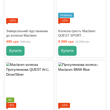
Новинка
−10%
−10%
Універсальний підстаканник
Коляска-трость Maclaren
до коляски Maclaren
QUEST SPORT
Marina/Limeade
495 грн
9 999 грн
549 грн
11 099 грн
Купити
Купити
Хіт
−6%
−10%