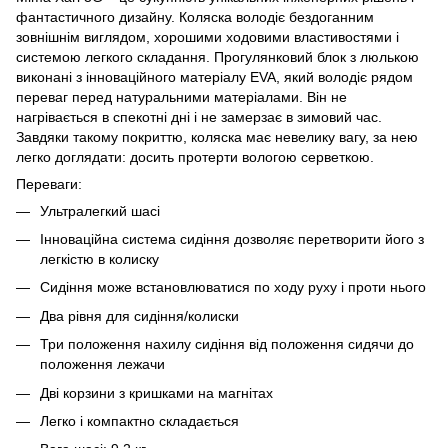
фантастичного дизайну. Коляска володіє бездоганним
зовнішнім виглядом, хорошими ходовими властивостями і
системою легкого складання. Прогулянковий блок з люлькою
виконані з інноваційного матеріалу EVA, який володіє рядом
переваг перед натуральними матеріалами. Він не
нагрівається в спекотні дні і не замерзає в зимовий час.
Завдяки такому покриттю, коляска має невелику вагу, за нею
легко доглядати: досить протерти вологою серветкою.
Переваги:
Ультралегкий шасі
Інноваційна система сидіння дозволяє перетворити його з
легкістю в колиску
Сидіння може встановлюватися по ходу руху і проти нього
Два рівня для сидіння/колиски
Три положення нахилу сидіння від положення сидячи до
положення лежачи
Дві корзини з кришками на магнітах
Легко і компактно складається