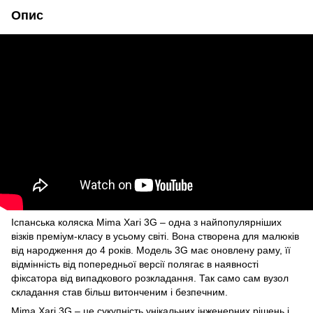
Опис
Іспанська коляска Mima Xari 3G – одна з найпопулярніших
візків преміум-класу в усьому світі. Вона створена для малюків
від народження до 4 років. Модель 3G має оновлену раму, її
відмінність від попередньої версії полягає в наявності
фіксатора від випадкового розкладання. Так само сам вузол
складання став більш витонченим і безпечним.
Mima Xari 3G – це сукупність унікальних інженерних рішень і