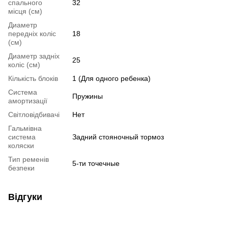
спального
32
місця (см)
Диаметр
передніх коліс
18
(см)
Диаметр задніх
25
коліс (см)
Кількість блоків
1 (Для одного ребенка)
Система
Пружины
амортизації
Світловідбивачі
Нет
Гальмівна
система
Задний стояночный тормоз
коляски
Тип ременів
5-ти точечные
безпеки
Відгуки