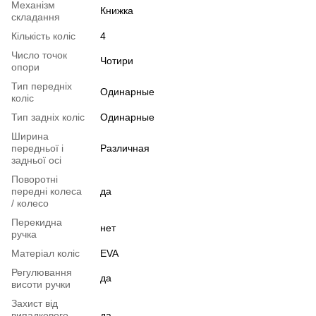
Механізм
Книжка
складання
Кількість коліс
4
Число точок
Чотири
опори
Тип передніх
Одинарные
коліс
Тип задніх коліс
Одинарные
Ширина
передньої і
Различная
задньої осі
Поворотні
передні колеса
да
/ колесо
Перекидна
нет
ручка
Матеріал коліс
EVA
Регулювання
да
висоти ручки
Захист від
випадкового
да