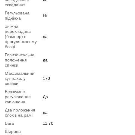
складання
Регульована
Ні
підніжка
Знімна
перекладина
(бампер) в
да
прогулянковому
блоці
Горизонтальне
положення
да
спинки
Максимальний
кут нахилу
170
спинки
Безшумне
регулювання
Да
капюшона
Два положення
да
блоків на рамі
Вага
11.70
Ширина