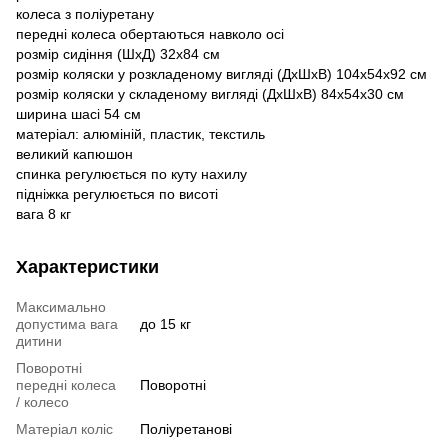
колеса з поліуретану
передні колеса обертаються навколо осі
розмір сидіння (ШхД) 32х84 см
розмір коляски у розкладеному вигляді (ДхШхВ) 104х54х92 см
розмір коляски у складеному вигляді (ДхШхВ) 84х54х30 см
ширина шасі 54 см
матеріал: алюміній, пластик, текстиль
великий капюшон
спинка регулюється по куту нахилу
підніжка регулюється по висоті
вага 8 кг
Характеристики
Максимально
допустима вага
до 15 кг
дитини
Поворотні
передні колеса
Поворотні
/ колесо
Матеріал коліс
Поліуретанові