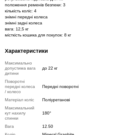
положення ременів безпеки: 3
кількість коліс: 4
знімні передні колеса
знімні задні колеса
вага: 12,5 кг
місткість кошика для покупок: 8 кг
Характеристики
Максимально
допустима вага
до 22 кг
дитини
Поворотні
передні колеса
Передні поворотні
/ колесо
Матеріал коліс
Поліуретанові
Максимальний
кут нахилу
180°
спинки
Вага
12.50
Колір
Mineral Graphite