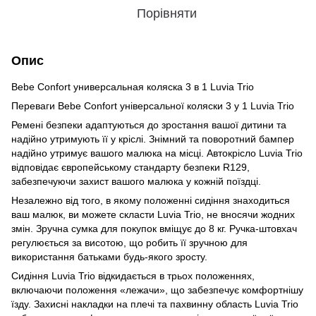
Порівняти
Опис
Bebe Confort универсальная коляска 3 в 1 Luvia Trio
Переваги Bebe Confort універсальної коляски 3 у 1 Luvia Trio
Ремені безпеки адаптуються до зростання вашої дитини та
надійно утримують її у кріслі. Знімний та поворотний бампер
надійно утримує вашого малюка на місці. Автокрісло Luvia Trio
відповідає європейському стандарту безпеки R129,
забезпечуючи захист вашого малюка у кожній поїздці.
Незалежно від того, в якому положенні сидіння знаходиться
ваш малюк, ви можете скласти Luvia Trio, не вносячи жодних
змін. Зручна сумка для покупок вміщує до 8 кг. Ручка-штовхач
регулюється за висотою, що робить її зручною для
використання батьками будь-якого зросту.
Сидіння Luvia Trio відкидається в трьох положеннях,
включаючи положення «лежачи», що забезпечує комфортнішу
їзду. Захисні накладки на плечі та пахвинну область Luvia Trio