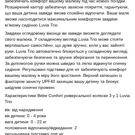
забезпечать комфорт вашому малюку під час кожної поїздки.
Розширений каптур забезпечує захисне покриття, гарантуючи,
що ваша дитина завжди зможе спокійно відпочити. Ваше маля
зможе насолодитися максимальним комфортом завдяки
м'якому сидінню Luvia Trio.
Завдяки оглядовому віконце ви завжди зможете доглядати
свого малюка. У складеному вигляді Luvia Trio може стояти
вертикально самостійно, що дуже зручно, коли у вас зайняті
руки. Luvia Trio автоматично блокується у складеному вигляді,
забезпечуючи безпечне та зручне зберігання та перенесення.
За допомогою ручки можна швидко та легко відкинути спинку
сидіння. Регульовані підставки для ніг забезпечують комфорт
вашому малюку в міру його зростання. Верхній капюшон із
фактором захисту UPF40 захищає вашу дитину та блокує
шкідливі сонячні промені.
Характеристики Bebe Confort універсальної коляски 3 у 1 Luvia
Trio
вік: від народження
вік дитини: 0 - 4 роки
вага дитини: 0 - 22 кг
положення відпочинку/відкидання: 2
регульована підставка для ніг