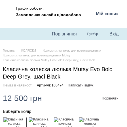
Графік роботи:
Мій кошик
Замовлення онлайн цілодобово
Порівняння
Вхід
Рус
Укр
Головна
КОЛЯСКИ
Коляски з люлькою для новонароджених
Коляски з люлькою для новонароджених Mutsy
Класична коляска люлька Mutsy Evo Bold Deep Grey, шасі Black
Класична коляска люлька Mutsy Evo Bold
Deep Grey, шасі Black
Немає в наявності
Артикул: 168474
Написати відгук
12 500 грн
Порівняти
Виберіть колір