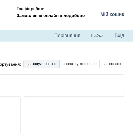
Графік роботи:
Мій кошик
Замовлення онлайн цілодобово
Порівняння
Вхід
Рус
Укр
за популярністю
спочатку дешевше
за назвою
ортування: