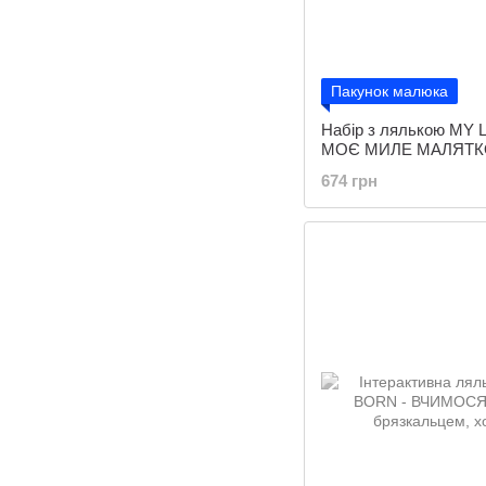
Пакунок малюка
Набір з лялькою MY 
МОЄ МИЛЕ МАЛЯТКО 
переноскою)
674 грн