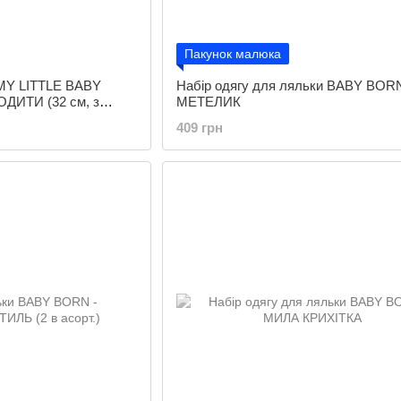
Пакунок малюка
 MY LITTLE BABY
Набір одягу для ляльки BABY BORN
ДИТИ (32 см, з
МЕТЕЛИК
 озвучена)
409 грн