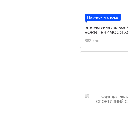
Пакунок малюка
Інтерактивна лялька
BORN - ВЧИМОСЯ ХО
брязкальцем, ходить,
863 грн