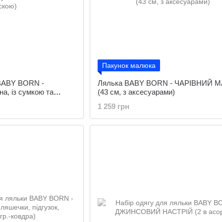
Пакунок малюка
 BABY BORN -
Лялька BABY BORN - ЧАРІВНИЙ 
а, із сумкою та
(43 см, з аксесуарами)
1 259 грн