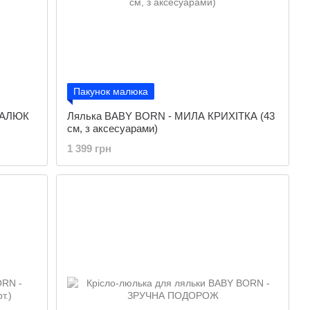
Пакунок малюка
МАЛЮК
Лялька BABY BORN - МИЛА КРИХІТКА (43
см, з аксесуарами)
1 399 грн