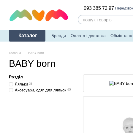
Перейти до основного контенту
093 385 72 97
Передзво
Каталог
Бренди
Оплата і доставка
Обмін та п
Головна
BABY born
BABY born
Розділ
Ляльки
38
Аксесуари, одяг для ляльок
95