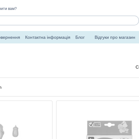
нити вам?
овернення
Контактна інформація
Блог
Відгуки про магазин
С