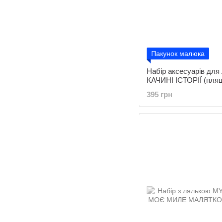
Пакунок малюка
Набір аксесуарів дл
КАЧИНІ ІСТОРІЇ (пляш
пустушка, ігр.-ковдра)
395 грн