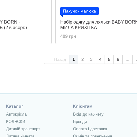
Пакунок малюка
BY BORN -
Набір одягу для ляльки BABY BORN
2 в асорт.)
МИЛА КРИХІТКА
409 грн
Назад
1
2
3
4
5
6
...
Каталог
Клієнтам
Автокрісла
Вхід до кабінету
КОЛЯСКИ
Бренди
Дитячій транспорт
Оплата і доставка
Дитяча кімната
Обмін та повернення