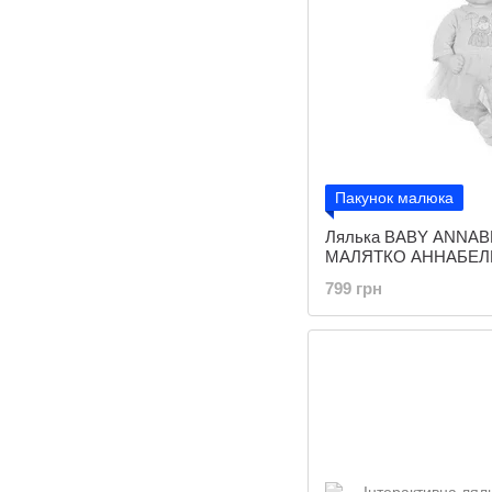
Пакунок малюка
Лялька BABY ANNAB
МАЛЯТКО АННАБЕЛЬ
799 грн