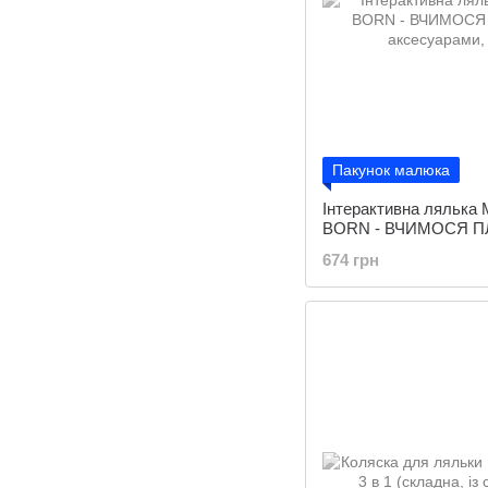
Пакунок малюка
Інтерактивна лялька
BORN - ВЧИМОСЯ ПЛА
аксесуарами, плаває у
674 грн