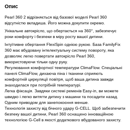
Опис
Pearl 360 2 відрізняється від базової моделі Pearl 360
відсутністю вкладиша. Його можна докупити окремо.
Унікальне автокрісло, що обертається на 360°, забезпечує
роки комфорту і безпеки в міру росту вашої дитини.
Інтуїтивне обертання FlexiSpin однією рукою. База FamilyFix
360 має вбудовану інтелектуальну систему повороту, яка
дозволяє легко повертати автокрісло Pearl 360,
використовуючи тільки одну руку.
Регулювання комфортної температури ClimaFlow. Спеціальні
панелі ClimaFlow, дихаюча піна і тканини сприяють
комфортній циркуляції повітря, щоб ваша дитина завжди
знаходилася при потрібній температурі.
Легка фіксація. Завдяки системі ременів Easy-in, ви можете
швидко і легко витягти дитину з машини та посадити назад.
Одним приводом для занепокоєння менше.
Технологія захисту від бічного удару G-CELL. Щоб забезпечити
безпеку вашої дитини, Pearl 360 оснащено інноваційною
технологією G-Cell в якості додаткового вбудованого захисту.