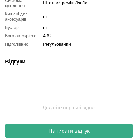
Система
Штатний ремінь/Isofix
кріплення
Кишені для
ні
аксесуарів
Бустер
ні
Вага автокрісла
4.62
Підголівник
Регульований
Відгуки
Додайте перший відгук
Написати відгук