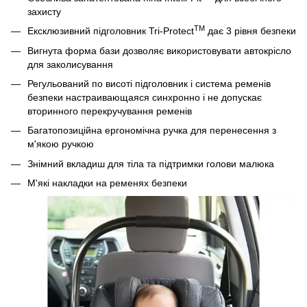
захисту
TM
Ексклюзивний підголовник Tri-Protect
дає 3 рівня безпеки
Вигнута форма бази дозволяє використовувати автокрісло
для заколисування
Регульований по висоті підголовник і система ременів
безпеки настраивающаяся синхронно і не допускає
вторинного перекручування ременів
Багатопозиційна ергономічна ручка для перенесення з
м'якою ручкою
Знімний вкладиш для тіла та підтримки голови малюка
М'які накладки на ременях безпеки