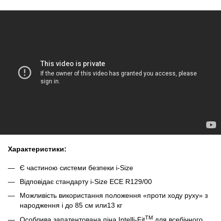
Характеристики:
Є частиною системи безпеки i-Size
Відповідає стандарту i-Size ECE R129/00
Можливість використання положення «проти ходу руху» з
народження і до 85 см или13 кг
TM
Особлива запатентована піна Intelli-Fit
для всебічного