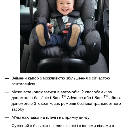
Знімний капор з можливістю збільшення з сітчастою
вентиляцією
Може встановлюватися в автомобілі 2 способами: за
TM
TM
допомогою баз Joie i-Base
Advance або i-Base
або за
допомогою 3-х крапкових ременів безпеки транспортного
засобу
М'які накладки на плечі і на пряжку внизу
Сумісний з більшістю колясок Joie і з іншими візками з