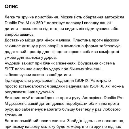
Опис
Легке та зручне пристібання. Можливість обертання автокрісла
Dualfix Pro М на 360 ° полегшує посадку і висадку вашої
дитини - незалежно від того, чи сидить він відкинувшись або
випроставшись.
Достатньо місця для ніжок малюка. Пластина проти відскоку
захищає дитину у разі аварії, а компактна форма забезпечує
додатковий простір для ніг, що створює особливо комфортні
умови для малюка у дорозі.
Чудовий захист при бічних зіткненнях. Вбудована система
SICT поглинає енергію удару при бічному зіткненні,
забезпечуючи захист вашої дитини.
Індивідуально регульовані з'єднання ISOFIX. Автокрісло
просто встановлюється завдяки з'єднувачам ISOFIX, які можна
регулювати індивідуально.
Використовуйте якнайдовше проти руху. Автокрісло Dualfix Pro
М дозволяє вашій дитині довше перебувати обличчям проти
руху, що забезпечує набагато більшу безпеку у разі лобового
зіткнення.
Багатопозиційний нахил спинки. Знайдіть ідеальне положення,
при якому вашому малюку буде комфортно та зручно під час