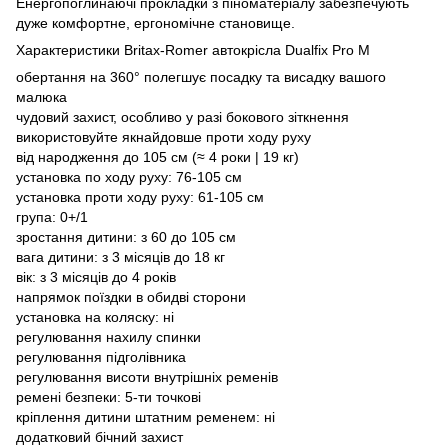
Енергопоглинаючі прокладки з піноматеріалу забезпечують
дуже комфортне, ергономічне становище.
Характеристики Britax-Romer автокрісла Dualfix Pro М
обертання на 360° полегшує посадку та висадку вашого
малюка
чудовий захист, особливо у разі бокового зіткнення
використовуйте якнайдовше проти ходу руху
від народження до 105 см (≈ 4 роки | 19 кг)
установка по ходу руху: 76-105 см
установка проти ходу руху: 61-105 см
група: 0+/1
зростання дитини: з 60 до 105 см
вага дитини: з 3 місяців до 18 кг
вік: з 3 місяців до 4 років
напрямок поїздки в обидві сторони
установка на коляску: ні
регулювання нахилу спинки
регулювання підголівника
регулювання висоти внутрішніх ременів
ремені безпеки: 5-ти точкові
кріплення дитини штатним ременем: ні
додатковий бічний захист