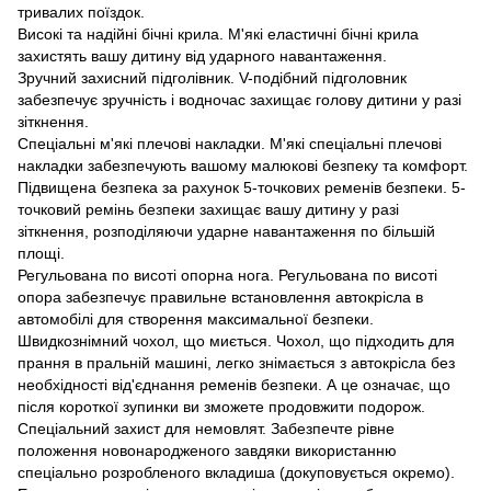
тривалих поїздок.
Високі та надійні бічні крила. М'які еластичні бічні крила
захистять вашу дитину від ударного навантаження.
Зручний захисний підголівник. V-подібний підголовник
забезпечує зручність і водночас захищає голову дитини у разі
зіткнення.
Спеціальні м'які плечові накладки. М'які спеціальні плечові
накладки забезпечують вашому малюкові безпеку та комфорт.
Підвищена безпека за рахунок 5-точкових ременів безпеки. 5-
точковий ремінь безпеки захищає вашу дитину у разі
зіткнення, розподіляючи ударне навантаження по більшій
площі.
Регульована по висоті опорна нога. Регульована по висоті
опора забезпечує правильне встановлення автокрісла в
автомобілі для створення максимальної безпеки.
Швидкознімний чохол, що миється. Чохол, що підходить для
прання в пральній машині, легко знімається з автокрісла без
необхідності від'єднання ременів безпеки. А це означає, що
після короткої зупинки ви зможете продовжити подорож.
Спеціальний захист для немовлят. Забезпечте рівне
положення новонародженого завдяки використанню
спеціально розробленого вкладиша (докуповується окремо).