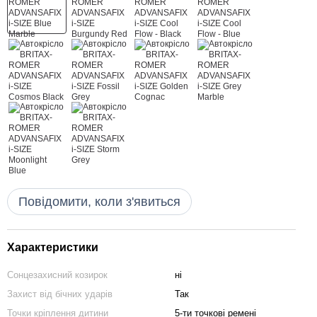
Повідомити, коли з'явиться
Характеристики
Сонцезахисний козирок
ні
Захист від бічних ударів
Так
Точки кріплення дитини
5-ти точкові ремені