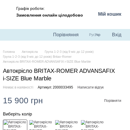
Графік роботи:
Мій кошик
Замовлення онлайн цілодобово
Порівняння
Вхід
Рус
Укр
Головна
Автокрісла
Група 1-2-3 (від 9 міс до 12 років)
Група 1-2-3 (від 9 міс до 12 років) Britax-Romer
Автокрісло BRITAX-ROMER ADVANSAFIX i-SIZE Blue Marble
Автокрісло BRITAX-ROMER ADVANSAFIX
i-SIZE Blue Marble
Немає в наявності
Артикул: 2000033495
Написати відгук
15 900 грн
Порівняти
Виберіть колір