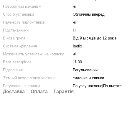
Поворотний механізм
ні
Спосіб установки
Обличчям вперед
Наявність підлокітників
ні
Підстаканники
Ні
Вікова група
Від 9 місяців до 12 років
Система кріплення
Isofix
Можливість установки на коляску
ні
Вага автокрісла
11.00
Підголівник
Регульований
З'ємний чохол м'якої частини
сидения и спинки
Регулювання спинки
По углу наклона|По высоте
Доставка
Оплата
Гарантія