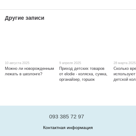
Другие записи
10 августа 2025
9 апреля 2025
28 марта 2025
Можно ли новорожденным
Приход детских товаров
Сколько вр
лежать в шезлонге?
от elodie - коляска, сумка,
используют
органайзер, горшок
детской кол
093 385 72 97
Контактная информация