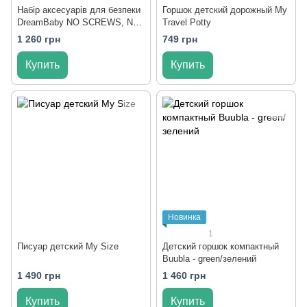
Набір аксесуарів для безпеки
Горшок детский дорожный My
DreamBaby NO SCREWS, NO
Travel Potty
TOOLS
1 260 грн
749 грн
Купить
Купить
Новинка
1
Писуар детский My Size
Детский горшок компактный
Buubla - green/зелений
1 490 грн
1 460 грн
Купить
Купить