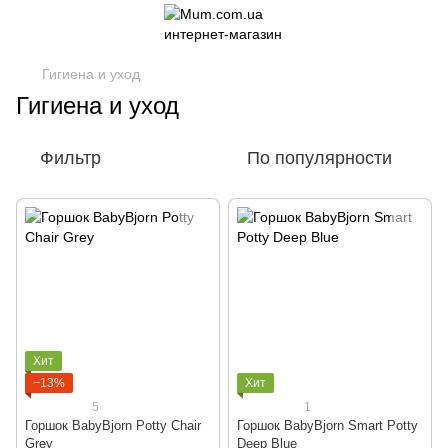
Гигиена и уход
Гигиена и уход
Фильтр
По популярности
Хит
−13%
Хит
5
1
Горшок BabyBjorn Potty Chair
Горшок BabyBjorn Smart Potty
Grey
Deep Blue