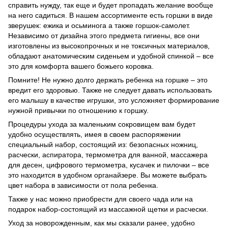
справить нужду, так еще и будет пропадать желание вообще
на него садиться. В нашем ассортименте есть горшки в виде
зверушек: ежика и осьминога а также горшок-самолет.
Независимо от дизайна этого предмета гигиены, все они
изготовлены из высокопрочных и не токсичных материалов,
обладают анатомическим сиденьем и удобной спинкой – все
это для комфорта вашего божьего коровка.
Помните! Не нужно долго держать ребенка на горшке – это
вредит его здоровью. Также не следует давать использовать
его малышу в качестве игрушки, это усложняет формирование
нужной привычки по отношению к горшку.
Процедуры ухода за маленьким сокровищем вам будет
удобно осуществлять, имея в своем распоряжении
специальный набор, состоящий из: безопасных ножниц,
расчески, аспиратора, термометра для ванной, массажера
для десен, цифрового термометра, кусачек и пилочки – все
это находится в удобном органайзере. Вы можете выбрать
цвет набора в зависимости от пола ребенка.
Также у нас можно приобрести для своего чада или на
подарок набор-состоящий из массажной щетки и расчески.
Уход за новорожденным, как мы сказали ранее, удобно