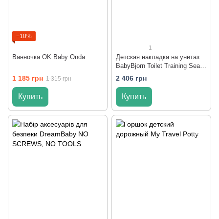
−10%
1
Ванночка OK Baby Onda
Детская накладка на унитаз
BabyBjorn Toilet Training Seat
White/Black
1 185 грн
2 406 грн
1 315 грн
Купить
Купить