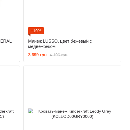
−10%
NERAL
Манеж LUSSO, цвет бежевый с
медвежонком
3 699 грн
4 106 грн