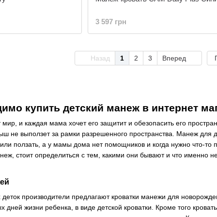
3 597 грн
Назад
1
2
3
Вперед
имо купить детский манеж в интернет ма
т мир, и каждая мама хочет его защитит и обезопасить его простра
ш не выползет за рамки разрешенного пространства. Манеж для де
или ползать, а у мамы дома нет помощников и когда нужно что-то п
неж, стоит определиться с тем, какими они бывают и что именно н
жей
 деток производители предлагают кроватки манежи для новорожден
х дней жизни ребенка, в виде детской кроватки. Кроме того крова