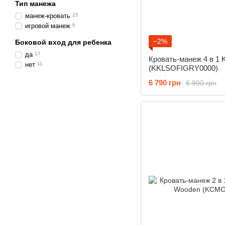
Тип манежа
манеж-кровать
25
игровой манеж
6
−2%
Боковой вход для ребенка
да
17
Кровать-манеж 4 в 1 Ki
нет
11
(KKLSOFIGRY0000)
6 790 грн
6 900 грн