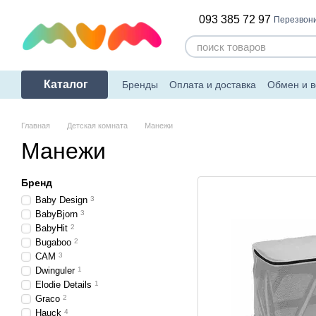
Перейти к основному контенту
093 385 72 97
Перезвони
Каталог
Бренды
Оплата и доставка
Обмен и в
Главная
Детская комната
Манежи
Манежи
Бренд
Baby Design
3
BabyBjorn
3
BabyHit
2
Bugaboo
2
CAM
3
Dwinguler
1
Elodie Details
1
Graco
2
Hauck
4