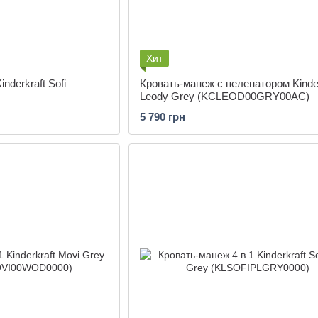
Хит
nderkraft Sofi
Кровать-манеж с пеленатором Kinder
Leody Grey (KCLEOD00GRY00AC)
5 790 грн