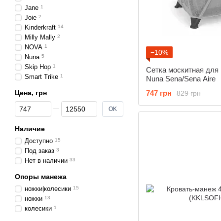
Jane
1
Joie
2
Kinderkraft
14
Milly Mally
2
NOVA
1
−10%
Nuna
5
Skip Hop
1
Сетка москитная для
Smart Trike
1
Nuna Sena/Sena Aire
Цена, грн
747 грн
829 грн
От Цена, грн
До Цена, грн
OK
Наличие
Доступно
15
Под заказ
3
Нет в наличии
33
Опоры манежа
ножки|колесики
15
ножки
13
колесики
1