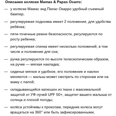
Описание коляски Mamas & Papas Ocarro:
у коляски Мамас энд Папас Окарро удобный съемный
бампер;
регулируемая подножка имеет 2 положения, для удобства
ребёнка;
пяти-точечные ремни безопасности, регулируются по
росту ребенка;
регулируемая спинка имеет несколько положений, в том
числе и положение для сна;
ручка регулируются по высоте телескопическим образом,
на ручке — мягкая накладка;
сиденье мягкое и удобное, его положение и наклон
меняются — малыш может смотреть по сторонам или на
маму с папой;
складывающийся капюшон из ткани с максимальной
защитой от УФ-лучей UPF 50+, защитит вашего малыша от
солнца и плохой погоды;
кoлёca устойчивы к проколам, пepeдниe кoлeca мoгут
вpaщaтьcя на 360° или быть зафиксированными,