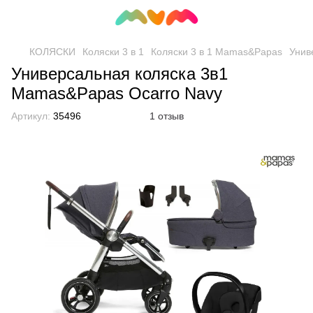
КОЛЯСКИ
Коляски 3 в 1
Коляски 3 в 1 Mamas&Papas
Унив
Универсальная коляска 3в1
Mamas&Papas Ocarro Navy
Артикул:
35496
1 отзыв