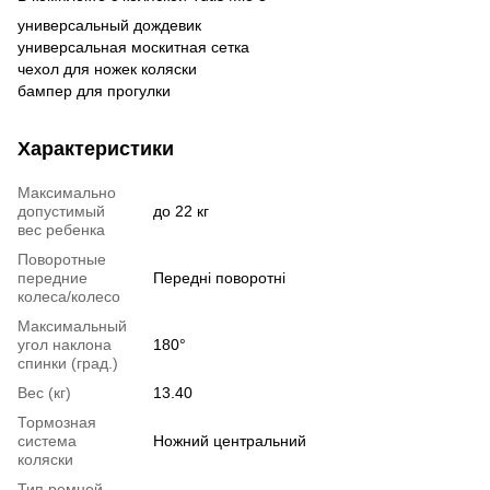
универсальный дождевик
универсальная москитная сетка
чехол для ножек коляски
бампер для прогулки
Характеристики
Максимально
допустимый
до 22 кг
вес ребенка
Поворотные
передние
Передні поворотні
колеса/колесо
Максимальный
угол наклона
180°
спинки (град.)
Вес (кг)
13.40
Тормозная
система
Ножний центральний
коляски
Тип ремней