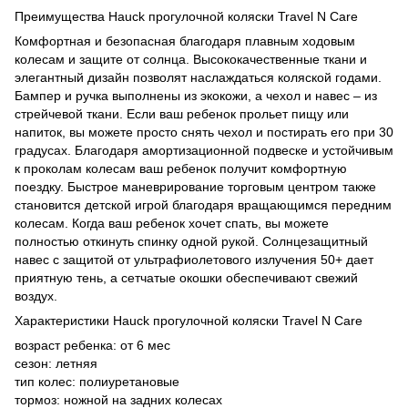
Преимущества Hauck прогулочной коляски Travel N Care
Комфортная и безопасная благодаря плавным ходовым
колесам и защите от солнца. Высококачественные ткани и
элегантный дизайн позволят наслаждаться коляской годами.
Бампер и ручка выполнены из экокожи, а чехол и навес – из
стрейчевой ткани. Если ваш ребенок прольет пищу или
напиток, вы можете просто снять чехол и постирать его при 30
градусах. Благодаря амортизационной подвеске и устойчивым
к проколам колесам ваш ребенок получит комфортную
поездку. Быстрое маневрирование торговым центром также
становится детской игрой благодаря вращающимся передним
колесам. Когда ваш ребенок хочет спать, вы можете
полностью откинуть спинку одной рукой. Солнцезащитный
навес с защитой от ультрафиолетового излучения 50+ дает
приятную тень, а сетчатые окошки обеспечивают свежий
воздух.
Характеристики Hauck прогулочной коляски Travel N Care
возраст ребенка: от 6 мес
сезон: летняя
тип колес: полиуретановые
тормоз: ножной на задних колесах