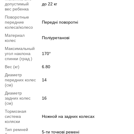
допустимый
до 22 кг
вес ребенка
Поворотные
передние
Передні поворотні
колеса/колесо
Материал
Поліуретанові
колес
Максимальный
угол наклона
170°
спинки (град.)
Вес (кг)
6.80
Диаметр
передних колес
14
(см)
Диаметр
задних колес
16
(см)
Тормозная
система
Ножной на задних колесах
коляски
Тип ремней
5-ти точкові ремені