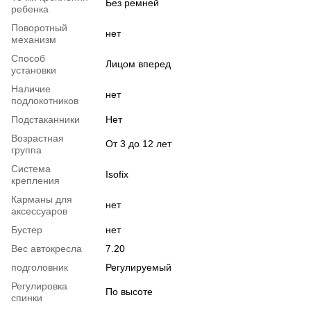
Без ремней
ребенка
Поворотный
нет
механизм
Способ
Лицом вперед
установки
Наличие
нет
подлокотников
Подстаканники
Нет
Возрастная
От 3 до 12 лет
группа
Система
Isofix
крепления
Карманы для
нет
аксессуаров
Бустер
нет
Вес автокресла
7.20
подголовник
Регулируемый
Регулировка
По высоте
спинки