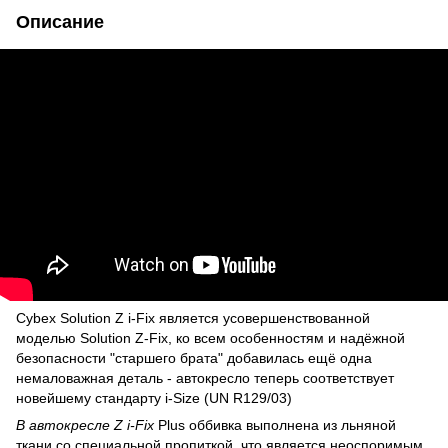
Описание
Cybex Solution Z i-Fix является усовершенствованной
моделью Solution Z-Fix, ко всем особенностям и надёжной
безопасности "старшего брата" добавилась ещё одна
немаловажная деталь - автокресло теперь соответствует
новейшему стандарту i-Size (UN R129/03)
В автокресле Z i-Fix
Plus оббивка выполнена из льняной
ткани со специальной пропиткой, что является неоспоримым