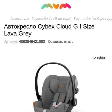
Автокресла
Группа 0+ (от 0 до года)
Группа 0+ (от 0 до год
Автокресло Cybex Cloud G i-Size
Lava Grey
Артикул:
4063846431083
Оставить отзыв