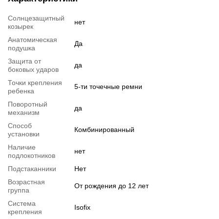
Солнцезащитный
нет
козырек
Анатомическая
Да
подушка
Защита от
да
боковых ударов
Точки крепления
5-ти точечные ремни
ребенка
Поворотный
да
механизм
Способ
Комбинированный
установки
Наличие
нет
подлокотников
Подстаканники
Нет
Возрастная
От рождения до 12 лет
группа
Система
Isofix
крепления