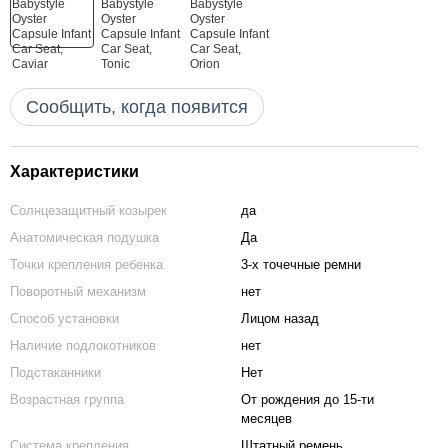
Сообщить, когда появится
Характеристики
Солнцезащитный козырек
да
Анатомическая подушка
Да
Точки крепления ребенка
3-х точечные ремни
Поворотный механизм
нет
Способ установки
Лицом назад
Наличие подлокотников
нет
Подстаканники
Нет
Возрастная группа
От рождения до 15-ти
месяцев
Система крепления
Штатный ремень