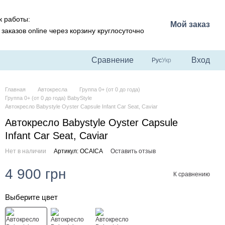
 работы:
Мой заказ
заказов online через корзину круглосуточно
Сравнение
Вход
Рус
Укр
Главная
Автокресла
Группа 0+ (от 0 до года)
Группа 0+ (от 0 до года) BabyStyle
Автокресло Babystyle Oyster Capsule Infant Car Seat, Caviar
Автокресло Babystyle Oyster Capsule
Infant Car Seat, Caviar
Нет в наличии
Артикул: OCAICA
Оставить отзыв
4 900 грн
К сравнению
Выберите цвет