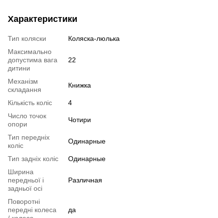
Характеристики
Тип коляски
Коляска-люлька
Максимально
допустима вага
22
дитини
Механізм
Книжка
складання
Кількість коліс
4
Число точок
Чотири
опори
Тип передніх
Одинарные
коліс
Тип задніх коліс
Одинарные
Ширина
передньої і
Различная
задньої осі
Поворотні
передні колеса
да
/ колесо