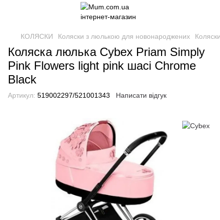
КОЛЯСКИ
Коляски з люлькою для новонароджених
Коляск
Коляска люлька Cybex Priam Simply
Pink Flowers light pink шасі Chrome
Black
Артикул:
519002297/521001343
Написати відгук