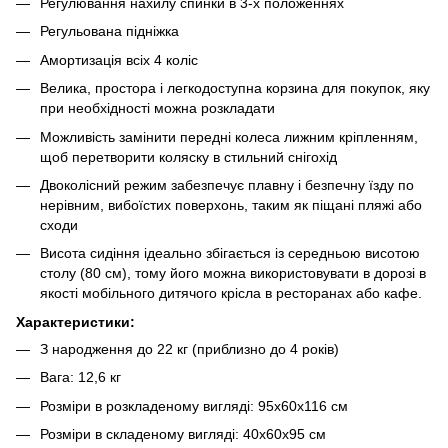
Регулювання нахилу спинки в 3-х положеннях
Регульована підніжка
Амортизація всіх 4 коліс
Велика, простора і легкодоступна корзина для покупок, яку
при необхідності можна розкладати
Можливість замінити передні колеса лижним кріпленням,
щоб перетворити коляску в стильний снігохід
Двоколісний режим забезпечує плавну і безпечну їзду по
нерівним, вибоїстих поверхонь, таким як піщані пляжі або
сходи
Висота сидіння ідеально збігається із середньою висотою
столу (80 см), тому його можна використовувати в дорозі в
якості мобільного дитячого крісла в ресторанах або кафе.
Характеристики:
З народження до 22 кг (приблизно до 4 років)
Вага: 12,6 кг
Розміри в розкладеному вигляді: 95х60х116 см
Розміри в складеному вигляді: 40х60х95 см