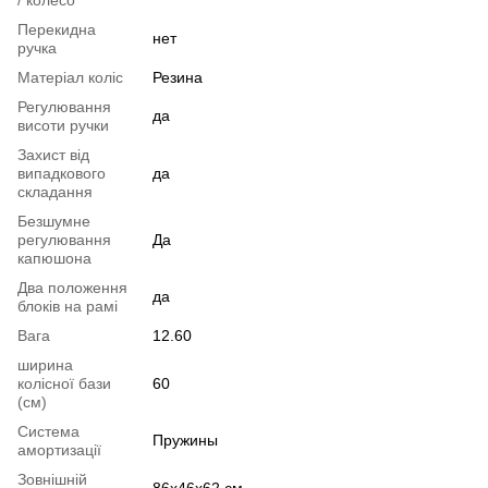
Перекидна
нет
ручка
Матеріал коліс
Резина
Регулювання
да
висоти ручки
Захист від
випадкового
да
складання
Безшумне
регулювання
Да
капюшона
Два положення
да
блоків на рамі
Вага
12.60
ширина
колісної бази
60
(см)
Система
Пружины
амортизації
Зовнішній
86х46х62 см