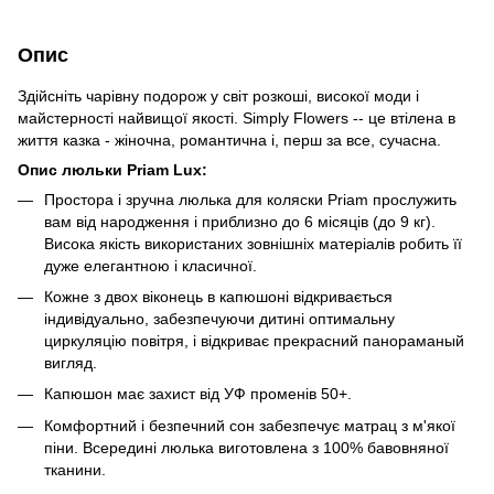
Опис
Здійсніть чарівну подорож у світ розкоші, високої моди і
майстерності найвищої якості. Simply Flowers -- це втілена в
життя казка - жіночна, романтична і, перш за все, сучасна.
Опис люльки Priam Lux:
Простора і зручна люлька для коляски Priam прослужить
вам від народження і приблизно до 6 місяців (до 9 кг).
Висока якість використаних зовнішніх матеріалів робить її
дуже елегантною і класичної.
Кожне з двох віконець в капюшоні відкривається
індивідуально, забезпечуючи дитині оптимальну
циркуляцію повітря, і відкриває прекрасний панораманый
вигляд.
Капюшон має захист від УФ променів 50+.
Комфортний і безпечний сон забезпечує матрац з м'якої
піни. Всередині люлька виготовлена з 100% бавовняної
тканини.