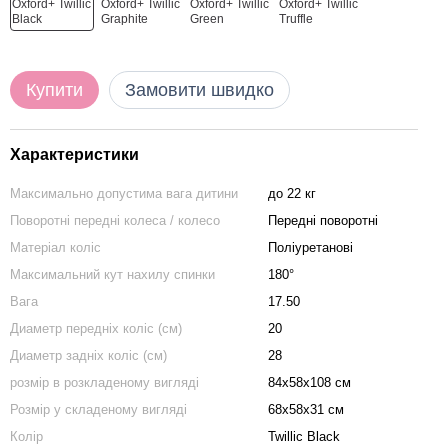
Купити
Замовити швидко
Характеристики
Максимально допустима вага дитини
до 22 кг
Поворотні передні колеса / колесо
Передні поворотні
Матеріал коліс
Поліуретанові
Максимальний кут нахилу спинки
180°
Вага
17.50
Диаметр передніх коліс (см)
20
Диаметр задніх коліс (см)
28
розмір в розкладеному вигляді
84х58х108 см
Розмір у складеному вигляді
68х58х31 см
Колір
Twillic Black