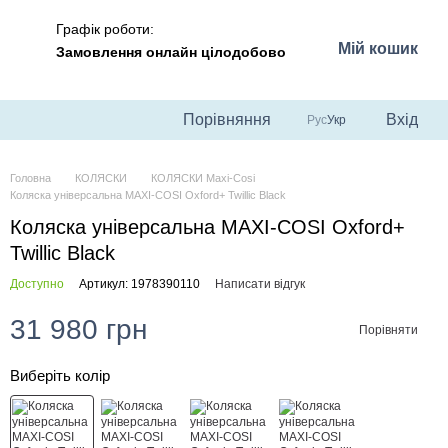
Графік роботи:
Мій кошик
Замовлення онлайн цілодобово
Порівняння
Вхід
Рус
Укр
Головна
КОЛЯСКИ
КОЛЯСКИ Maxi-Cosi
Коляска універсальна MAXI-COSI Oxford+ Twillic Black
Коляска універсальна MAXI-COSI Oxford+
Twillic Black
Доступно
Артикул: 1978390110
Написати відгук
31 980 грн
Порівняти
Виберіть колір