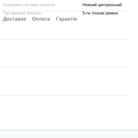
Гальмівна система коляски
Ножний центральний
Тип ременів безпеки
5-ти точкові ремені
Доставка
Оплата
Гарантія