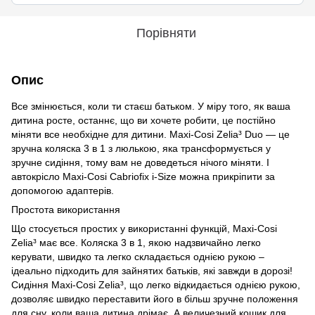
Порівняти
Опис
Все змінюється, коли ти стаєш батьком. У міру того, як ваша
дитина росте, останнє, що ви хочете робити, це постійно
міняти все необхідне для дитини. Maxi-Cosi Zelia³ Duo — це
зручна коляска 3 в 1 з люлькою, яка трансформується у
зручне сидіння, тому вам не доведеться нічого міняти. І
автокрісло Maxi-Cosi Cabriofix i-Size можна прикріпити за
допомогою адаптерів.
Простота використання
Що стосується простих у використанні функцій, Maxi-Cosi
Zelia³ має все. Коляска 3 в 1, якою надзвичайно легко
керувати, швидко та легко складається однією рукою –
ідеально підходить для зайнятих батьків, які завжди в дорозі!
Сидіння Maxi-Cosi Zelia³, що легко відкидається однією рукою,
дозволяє швидко переставити його в більш зручне положення
для сну, коли ваша дитина дрімає. А величезний кошик для