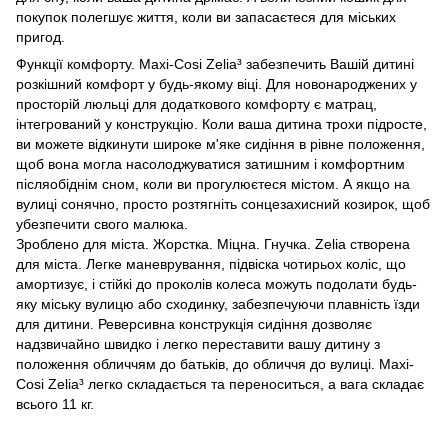
покупок полегшує життя, коли ви запасаєтеся для міських
пригод.
Функції комфорту. Maxi-Cosi Zelia³ забезпечить Вашій дитині
розкішний комфорт у будь-якому віці. Для новонароджених у
просторій люльці для додаткового комфорту є матрац,
інтегрований у конструкцію. Коли ваша дитина трохи підросте,
ви можете відкинути широке м'яке сидіння в рівне положення,
щоб вона могла насолоджуватися затишним і комфортним
післяобіднім сном, коли ви прогулюєтеся містом. А якщо на
вулиці сонячно, просто розтягніть сонцезахисний козирок, щоб
убезпечити свого малюка.
Зроблено для міста. Жорстка. Міцна. Гнучка. Zelia створена
для міста. Легке маневрування, підвіска чотирьох коліс, що
амортизує, і стійкі до проколів колеса можуть подолати будь-
яку міську вулицю або сходинку, забезпечуючи плавність їзди
для дитини. Реверсивна конструкція сидіння дозволяє
надзвичайно швидко і легко переставити вашу дитину з
положення обличчям до батьків, до обличчя до вулиці. Maxi-
Cosi Zelia³ легко складається та переноситься, а вага складає
всього 11 кг.