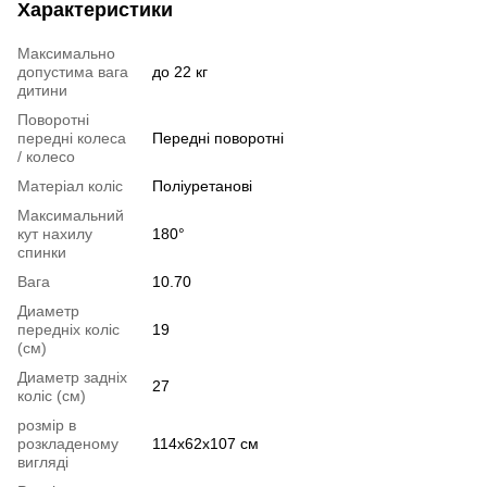
Характеристики
Максимально
допустима вага
до 22 кг
дитини
Поворотні
передні колеса
Передні поворотні
/ колесо
Матеріал коліс
Поліуретанові
Максимальний
кут нахилу
180°
спинки
Вага
10.70
Диаметр
передніх коліс
19
(см)
Диаметр задніх
27
коліс (см)
розмір в
розкладеному
114х62х107 см
вигляді