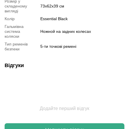
Розмір у
складеному
73х62х39 см
вигляді
Колір
Essential Black
Гальмівна
система
Ножной на задних колесах
коляски
Тип ременів
5-ти точкові ремені
безпеки
Відгуки
Додайте перший відгук