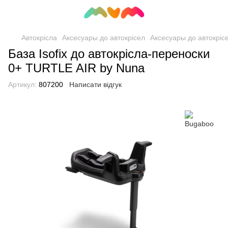
Автокрісла
Аксесуары до автокрісел
Аксесуары до автокріс
База Isofix до автокрісла-переноски
0+ TURTLE AIR by Nuna
Артикул:
807200
Написати відгук