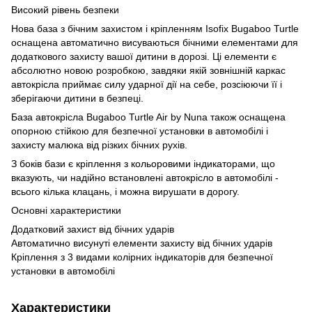
Високий рівень безпеки
Нова база з бічним захистом і кріпленням Isofix Bugaboo Turtle
оснащена автоматично висуваються бічними елементами для
додаткового захисту вашої дитини в дорозі. Ці елементи є
абсолютно новою розробкою, завдяки якій зовнішній каркас
автокрісла приймає силу ударної дії на себе, розсіюючи її і
зберігаючи дитини в безпеці.
База автокрісла Bugaboo Turtle Air by Nuna також оснащена
опорною стійкою для безпечної установки в автомобілі і
захисту малюка від різких бічних рухів.
З боків бази є кріплення з кольоровими індикаторами, що
вказують, чи надійно встановлені автокрісло в автомобілі -
всього кілька клацань, і можна вирушати в дорогу.
Основні характеристики
Додатковий захист від бічних ударів
Автоматично висунуті елементи захисту від бічних ударів
Кріплення з 3 видами колірних індикаторів для безпечної
установки в автомобілі
Характеристики