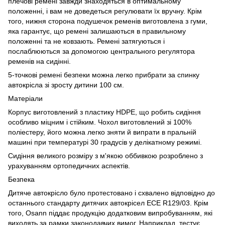
плечові ремені завжди знаходяться в оптимальному
положенні, і вам не доведеться регулювати їх вручну. Крім
того, нижня сторона подушечок ременів виготовлена з гуми,
яка гарантує, що ремені залишаються в правильному
положенні та не ковзають. Ремені затягуються і
послаблюються за допомогою центрального регулятора
ременів на сидінні.
5-точкові ремені безпеки можна легко прибрати за спинку
автокрісла зі зросту дитини 100 см.
Матеріали
Корпус виготовлений з пластику HDPE, що робить сидіння
особливо міцним і стійким. Чохол виготовлений зі 100%
поліестеру, його можна легко зняти й випрати в пральній
машині при температурі 30 градусів у делікатному режимі.
Сидіння великого розміру з м'якою оббивкою розроблено з
урахуванням ортопедичних аспектів.
Безпека
Дитяче автокрісло було протестовано і схвалено відповідно до
останнього стандарту дитячих автокрісел ECE R129/03. Крім
того, Osann піддає продукцію додатковим випробуванням, які
виходять за рамки законодавчих вимог. Наприклад, тестує