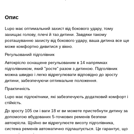
Опис
Lupo має оптимальний захист від бокового удару, тому
захищає голову, плечі й таз дитини. Завдяки такому
розташуванню захисту від бокового удару, ваша дитина все ще
може комфортно дивитися у вікно.
Регульований підголівник
Автокрісло оснащене регульованим в 14 напрямках
підголівником, який "росте" разом з дитиною. Підголівник
можна швидко і легко відрегулювати відповідно до зросту
дитини, забезпечуючи оптимальне положення.
Практичність
Lupo має підлокітники, які забезпечують додатковий комфорт і
стійкість.
До зросту 105 см і ваги 18 кг ви можете пристебнути дитину за
допомогою вбудованих 5-точкових ременів безпеки
автокрісла. Щойно ви відрегулюєте висоту підголівника,
система ременів автоматично підлаштується. Це гарантує, що