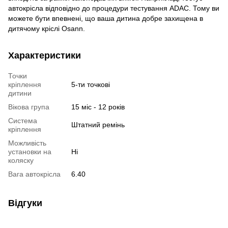
автокрісла відповідно до процедури тестування ADAC. Тому ви
можете бути впевнені, що ваша дитина добре захищена в
дитячому кріслі Osann.
Характеристики
Точки
кріплення
5-ти точкові
дитини
Вікова група
15 міс - 12 років
Система
Штатний ремінь
кріплення
Можливість
установки на
Ні
коляску
Вага автокрісла
6.40
Відгуки