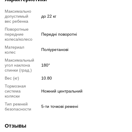
Максимально
допустимый
до 22 кг
вес ребенка
Поворотные
передние
Передні поворотні
колеса/колесо
Материал
Поліуретанові
колес
Максимальный
угол наклона
180°
спинки (град.)
Вес (кг)
10.80
Тормозная
система
Ножний центральний
коляски
Тип ремней
5-ти точкові ремені
безопасности
Отзывы