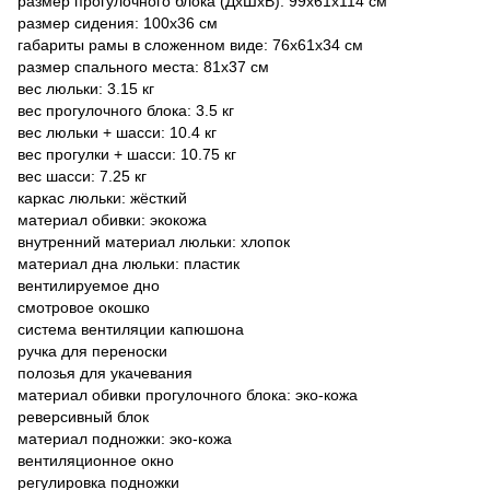
размер прогулочного блока (ДхШхВ): 99х61х114 см
размер сидения: 100х36 см
габариты рамы в сложенном виде: 76х61х34 см
размер спального места: 81х37 см
вес люльки: 3.15 кг
вес прогулочного блока: 3.5 кг
вес люльки + шасси: 10.4 кг
вес прогулки + шасси: 10.75 кг
вес шасси: 7.25 кг
каркас люльки: жёсткий
материал обивки: экокожа
внутренний материал люльки: хлопок
материал дна люльки: пластик
вентилируемое дно
смотровое окошко
система вентиляции капюшона
ручка для переноски
полозья для укачевания
материал обивки прогулочного блока: эко-кожа
реверсивный блок
материал подножки: эко-кожа
вентиляционное окно
регулировка подножки