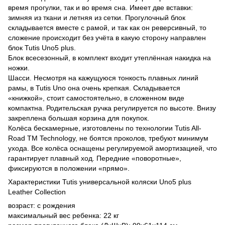
время прогулки, так и во время сна. Имеет две вставки:
зимняя из ткани и летняя из сетки. Прогулочный блок
складывается вместе с рамой, и так как он реверсивный, то
сложение происходит без учёта в какую сторону направлен
блок Tutis Uno5 plus.
Блок всесезонный, в комплект входит утеплённая накидка на
ножки.
Шасси. Несмотря на кажущуюся тонкость плавных линий
рамы, в Tutis Uno она очень крепкая. Складывается
«книжкой», стоит самостоятельно, в сложенном виде
компактна. Родительская ручка регулируется по высоте. Внизу
закреплена большая корзина для покупок.
Колёса бескамерные, изготовлены по технологии Tutis All-
Road TM Technology, не боятся проколов, требуют минимум
ухода. Все колёса оснащены регулируемой амортизацией, что
гарантирует плавный ход. Передние «поворотные»,
фиксируются в положении «прямо».
Характеристики Tutis универсальной коляски Uno5 plus
Leather Collection
возраст: с рождения
максимальный вес ребенка: 22 кг