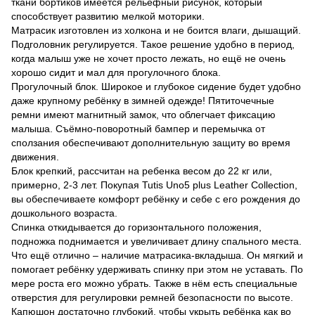
ткани бортиков имеется рельефный рисунок, который
способствует развитию мелкой моторики.
Матрасик изготовлен из холкона и не боится влаги, дышащий.
Подголовник регулируется. Такое решение удобно в период,
когда малыш уже не хочет просто лежать, но ещё не очень
хорошо сидит и мал для прогулочного блока.
Прогулочный блок. Широкое и глубокое сидение будет удобно
даже крупному ребёнку в зимней одежде! Пятиточечные
ремни имеют магнитный замок, что облегчает фиксацию
малыша. Съёмно-поворотный бампер и перемычка от
сползания обеспечивают дополнительную защиту во время
движения.
Блок крепкий, рассчитан на ребенка весом до 22 кг или,
примерно, 2-3 лет. Покупая Tutis Uno5 plus Leather Collection,
вы обеспечиваете комфорт ребёнку и себе с его рождения до
дошкольного возраста.
Спинка откидывается до горизонтального положения,
подножка поднимается и увеличивает длину спального места.
Что ещё отлично – наличие матрасика-вкладыша. Он мягкий и
помогает ребёнку удерживать спинку при этом не уставать. По
мере роста его можно убрать. Также в нём есть специальные
отверстия для регулировки ремней безопасности по высоте.
Капюшон достаточно глубокий, чтобы укрыть ребёнка как во