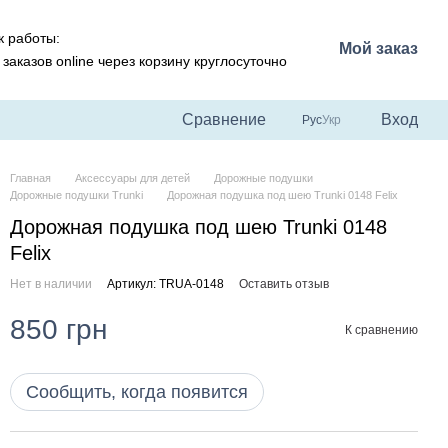
 работы:
Мой заказ
заказов online через корзину круглосуточно
Сравнение
Вход
Рус
Укр
Главная
Аксессуары для детей
Дорожные подушки
Дорожные подушки Trunki
Дорожная подушка под шею Trunki 0148 Felix
Дорожная подушка под шею Trunki 0148
Felix
Нет в наличии
Артикул: TRUA-0148
Оставить отзыв
850 грн
К сравнению
Сообщить, когда появится