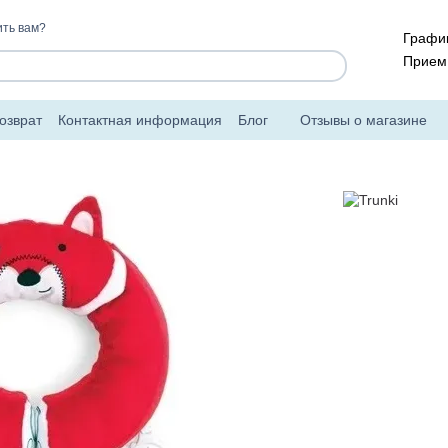
ть вам?
График
Прием 
озврат
Контактная информация
Блог
Отзывы о магазине